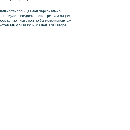
иальность сообщаемой персональной
 не будет предоставлена третьим лицам
роведение платежей по банковским картам
тем МИР, Visa Int. и MasterCard Europe