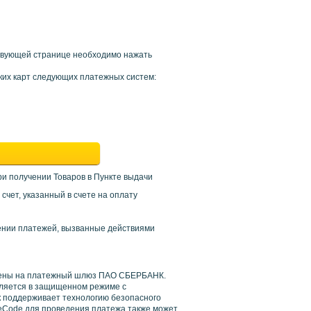
ствующей странице необходимо нажать
их карт следующих платежных систем:
и получении Товаров в Пункте выдачи
чет, указанный в счете на оплату
дении платежей, вызванные действиями
влены на платежный шлюз ПАО СБЕРБАНК.
ляется в защищенном режиме с
к поддерживает технологию безопасного
ureCode для проведения платежа также может