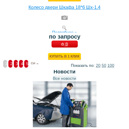
Колесо двери Шкафа 18*6 Шх-1.4
Подробнее »
по запросу
В
КОРЗИНУ
КУПИТЬ В 1 КЛИК
1
2
3
4
5
Ctrl →
Показать по:
20
50
100
Новости
Все новости