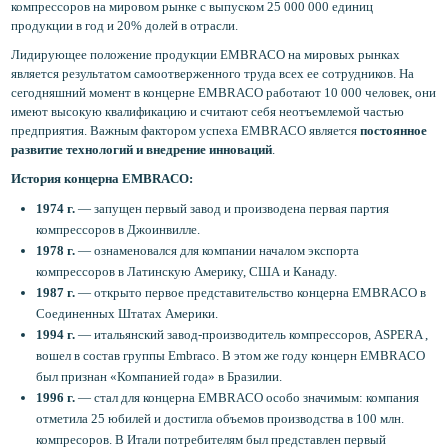
компрессоров на мировом рынке с выпуском 25 000 000 единиц
продукции в год и 20% долей в отрасли.
Лидирующее положение продукции EMBRACO на мировых рынках
является результатом самоотверженного труда всех ее сотрудников. На
сегодняшний момент в концерне EMBRACO работают 10 000 человек, они
имеют высокую квалификацию и считают себя неотъемлемой частью
предприятия. Важным фактором успеха EMBRACO является
постоянное
развитие технологий и внедрение инноваций
.
История концерна EMBRACO:
1974 г.
— запущен первый завод и производена первая партия
компрессоров в Джоинвилле.
1978 г.
— ознаменовался для компании началом экспорта
компрессоров в Латинскую Америку, США и Канаду.
1987 г.
— открыто первое представительство концерна EMBRACO в
Соединенных Штатах Америки.
1994 г.
— итальянский завод-производитель компрессоров, ASPERA ,
вошел в состав группы Embraco. В этом же году концерн EMBRACO
был признан «Компанией года» в Бразилии.
1996 г.
— стал для концерна EMBRACO особо значимым: компания
отметила 25 юбилей и достигла объемов производства в 100 млн.
компресоров. В Итали потребителям был представлен первый