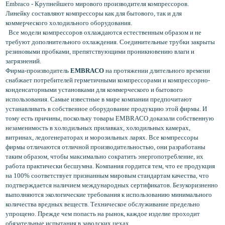
Embraco - Крупнейшего мирового производителя компрессоров.
Линейку составляют компрессоры как для бытового, так и для
коммерческого холодильного оборудования.
Все модели компрессоров охлаждаются естественным образом и не
требуют дополнительного охлаждения. Соединительные трубки закрыты
резиновыми пробками, препятствующими проникновению влаги и
загрязнений.
Фирма-производитель
EMBRACO
на протяжении длительного времени
снабжает потребителей герметичными компрессорами и компрессорно-
конденсаторными установками для коммерческого и бытового
использования. Самые известные в мире компании предпочитают
устанавливать в собственное оборудование продукцию этой фирмы. И
тому есть причины, поскольку товары EMBRACO доказали собственную
незаменимость в холодильных прилавках, холодильных камерах,
витринах, ледогенераторах и морозильных ларях. Все компрессоры
фирмы отличаются отличной производительностью, они разработаны
таким образом, чтобы максимально сократить энергопотребление, их
работа практически бесшумна. Компания гордится тем, что ее продукция
на 100% соответствует признанным мировым стандартам качества, что
подтверждается наличием международных сертификатов. Безукоризненно
выполняются экологические требования к использованию минимального
количества вредных веществ. Техническое обслуживание предельно
упрощено. Прежде чем попасть на рынок, каждое изделие проходит
обязательные испытания в заводских цехах.