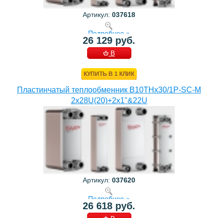
Артикул:
037618
Подробнее »
26 129 руб.
В
КОРЗИНУ
КУПИТЬ В 1 КЛИК
Пластинчатый теплообменник B10THx30/1P-SC-M
2x28U(20)+2x1"&22U
Артикул:
037620
Подробнее »
26 618 руб.