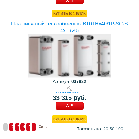
В
КОРЗИНУ
КУПИТЬ В 1 КЛИК
Пластинчатый теплообменник B10THx40/1P-SC-S
4x1''(20)
Артикул:
037622
Подробнее »
33 315 руб.
В
КОРЗИНУ
КУПИТЬ В 1 КЛИК
1
2
3
4
5
→
Ctrl →
Показать по:
20
50
100