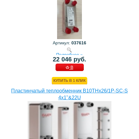
Артикул:
037616
Подробнее »
22 046 руб.
В
КОРЗИНУ
КУПИТЬ В 1 КЛИК
Пластинчатый теплообменник B10THx26/1P-SC-S
4х1"&22U