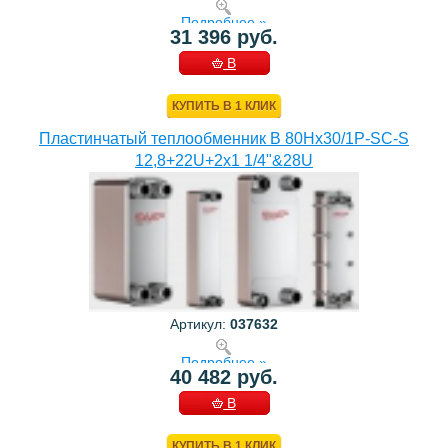
Подробнее »
31 396 руб.
В
КОРЗИНУ
КУПИТЬ В 1 КЛИК
Пластинчатый теплообменник B 80Hx30/1P-SC-S
12,8+22U+2x1 1/4"&28U
Артикул:
037632
Подробнее »
40 482 руб.
В
КОРЗИНУ
КУПИТЬ В 1 КЛИК