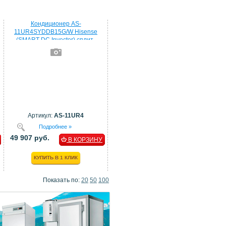
Кондиционер AS-
11UR4SYDDB15G/W Hisense
(SMART DC Invector) сплит-
система
Артикул:
AS-11UR4
Подробнее »
49 907 руб.
В КОРЗИНУ
КУПИТЬ В 1 КЛИК
Показать по:
20
50
100