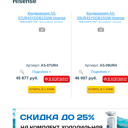
Hisense
Кондиционер AS-
Кондиционер AS-
07UR4SYDDB15G/W Hisense
09UR4SYDDB15G/W Hisense
(SMART DC Invector) сплит-
(SMART DC Inverter) сплит-
система
система
Артикул:
AS-07UR4
Артикул:
AS-09UR4
Подробнее »
Подробнее »
45 877 руб.
46 007 руб.
В КОРЗИНУ
В КОРЗИНУ
КУПИТЬ В 1 КЛИК
КУПИТЬ В 1 КЛИК