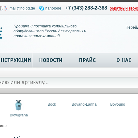
+7 (343) 288-2-388
mail@holod.de
naholode
обратный звон
Продажа и поставка холодильного
Перей
оборудования по России для торговых и
промышленных компаний.
ИНСТРУКЦИИ
НОВОСТИ
ПРАЙС
О НАС
Bock
Boyang-Lanhai
Boyoung
Blowgrana
ense