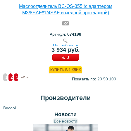
Маслоотделитель BC-OS-355 (с адаптером
M3/8SAE*1/4SAE и медной прокладкой)
Артикул:
074198
Подробнее »
3 934 руб.
В
КОРЗИНУ
КУПИТЬ В 1 КЛИК
1
2
3
Ctrl →
Показать по:
20
50
100
Производители
Becool
Новости
Все новости