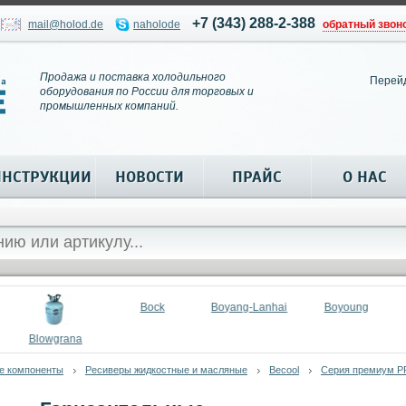
+7 (343) 288-2-388
mail@holod.de
naholode
обратный звон
Продажа и поставка холодильного
Перей
оборудования по России для торговых и
промышленных компаний.
ИНСТРУКЦИИ
НОВОСТИ
ПРАЙС
О НАС
Bock
Boyang-Lanhai
Boyoung
Blowgrana
е компоненты
Ресиверы жидкостные и масляные
Becool
Серия премиум P