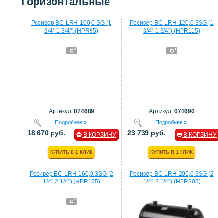
Горизонтальные
Ресивер BC-LRH-100,0 SG (1
Ресивер BC-LRH-120,0 3SG (1
3/4''-1 3/4'') (HPR95)
3/4''-1 3/4'') (HPR115)
Артикул:
074689
Артикул:
074690
Подробнее »
Подробнее »
18 670 руб.
23 739 руб.
В КОРЗИНУ
В КОРЗИНУ
КУПИТЬ В 1 КЛИК
КУПИТЬ В 1 КЛИК
Ресивер BC-LRH-160,0 3SG (2
Ресивер BC-LRH-205,0 3SG (2
1/4''-2 1/4'') (HPR155)
1/4''-2 1/4'') (HPR205)