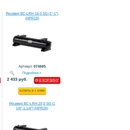
Ресивер BC-LRH-16,0 SG (1''-1'')
(HPR16)
Артикул:
074685
Подробнее »
2 433 руб.
В КОРЗИНУ
КУПИТЬ В 1 КЛИК
Ресивер BC-LRH-25,0 SG (1
1/4''-1 1/4'') (HPR26)