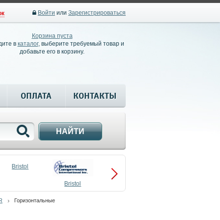
Войти
или
Зарегистрироваться
ок
Корзина пуста
дите в
каталог
, выберите требуемый товар и
добавьте его в корзину.
ОПЛАТА
КОНТАКТЫ
НАЙТИ
Bristol
Bristol
Compressors
R
Горизонтальные