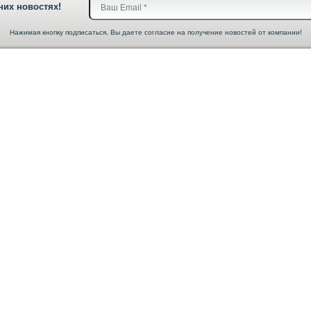
них новостях!
Нажимая кнопку подписаться, Вы даете согласие на получение новостей от компании!
О нас
Условия возврата и
обмена