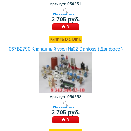
Артикул:
050251
Подробнее »
2 705 руб.
В
КОРЗИНУ
КУПИТЬ В 1 КЛИК
067B2790 Клапанный узел №02 Danfoss ( Данфосс )
Артикул:
050252
Подробнее »
2 705 руб.
В
КОРЗИНУ