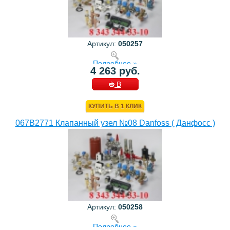
Артикул:
050257
Подробнее »
4 263 руб.
В
КОРЗИНУ
КУПИТЬ В 1 КЛИК
067B2771 Клапанный узел №08 Danfoss ( Данфосс )
Артикул:
050258
Подробнее »