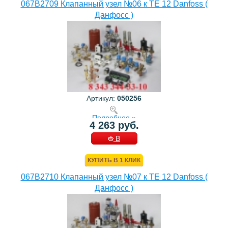
067B2709 Клапанный узел №06 к TE 12 Danfoss (
Данфосс )
Артикул:
050256
Подробнее »
4 263 руб.
В
КОРЗИНУ
КУПИТЬ В 1 КЛИК
067B2710 Клапанный узел №07 к TE 12 Danfoss (
Данфосс )