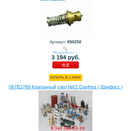
Артикул:
050250
Подробнее »
3 194 руб.
В
КОРЗИНУ
КУПИТЬ В 1 КЛИК
067B2789 Клапанный узел №01 Danfoss ( Данфосс )