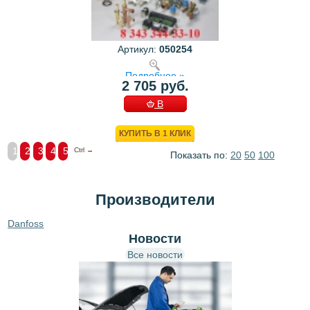
Артикул:
050254
Подробнее »
2 705 руб.
В
КОРЗИНУ
КУПИТЬ В 1 КЛИК
1
2
3
4
5
Ctrl →
Показать по:
20
50
100
Производители
Danfoss
Новости
Все новости