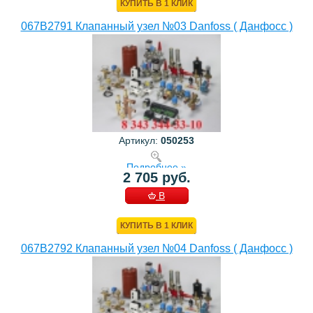
КУПИТЬ В 1 КЛИК
067B2791 Клапанный узел №03 Danfoss ( Данфосс )
Артикул:
050253
Подробнее »
2 705 руб.
В
КОРЗИНУ
КУПИТЬ В 1 КЛИК
067B2792 Клапанный узел №04 Danfoss ( Данфосс )