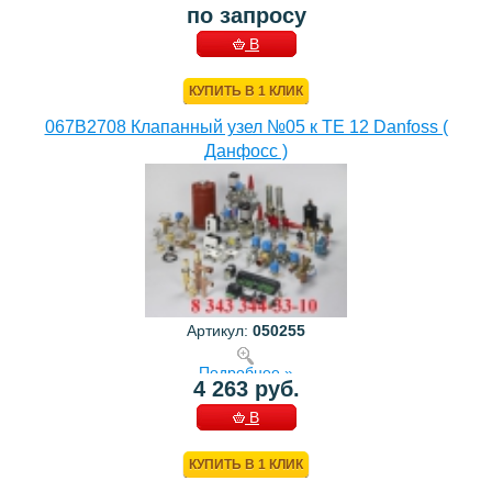
по запросу
В
КОРЗИНУ
КУПИТЬ В 1 КЛИК
067B2708 Клапанный узел №05 к TE 12 Danfoss (
Данфосс )
Артикул:
050255
Подробнее »
4 263 руб.
В
КОРЗИНУ
КУПИТЬ В 1 КЛИК