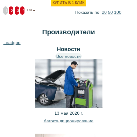
КУПИТЬ В 1 КЛИК
1
2
3
4
Ctrl →
Показать по:
20
50
100
Производители
Leadgoo
Новости
Все новости
13 мая 2020 г.
Автокондиционирование