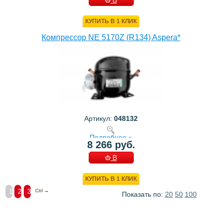
В
КОРЗИНУ
КУПИТЬ В 1 КЛИК
Компрессор NE 5170Z (R134) Aspera*
Артикул:
048132
Подробнее »
8 266 руб.
В
КОРЗИНУ
КУПИТЬ В 1 КЛИК
1
2
3
Ctrl →
Показать по:
20
50
100