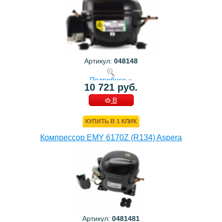
Артикул:
048148
Подробнее »
10 721 руб.
В
КОРЗИНУ
КУПИТЬ В 1 КЛИК
Компрессор EMY 6170Z (R134) Aspera
Артикул:
0481481