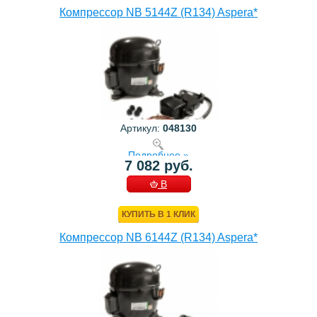
Компрессор NB 5144Z (R134) Aspera*
Артикул:
048130
Подробнее »
7 082 руб.
В
КОРЗИНУ
КУПИТЬ В 1 КЛИК
Компрессор NB 6144Z (R134) Aspera*