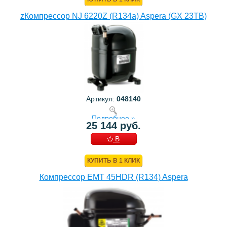
zКомпрессор NJ 6220Z (R134a) Aspera (GX 23TB)
Артикул:
048140
Подробнее »
25 144 руб.
В
КОРЗИНУ
КУПИТЬ В 1 КЛИК
Компрессор EMT 45HDR (R134) Aspera