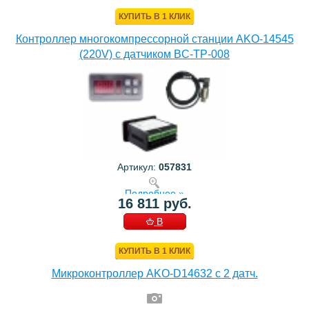
КОРЗИНУ
КУПИТЬ В 1 КЛИК
Контроллер многокомпрессорной станции AKO-14545
(220V) с датчиком BC-TP-008
Артикул:
057831
Подробнее »
16 811 руб.
В
КОРЗИНУ
КУПИТЬ В 1 КЛИК
Микроконтроллер AKO-D14632 с 2 датч.