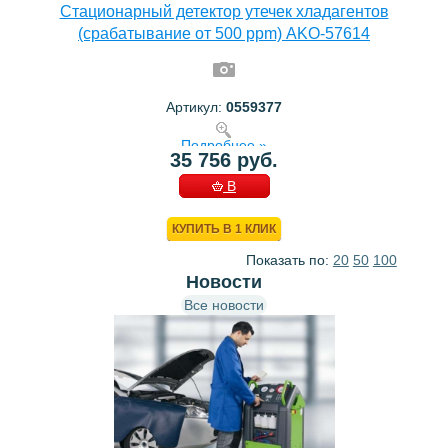
Стационарный детектор утечек хладагентов
(срабатывание от 500 ppm) AKO-57614
Артикул:
0559377
Подробнее »
35 756 руб.
В
КОРЗИНУ
КУПИТЬ В 1 КЛИК
Показать по:
20
50
100
Новости
Все новости