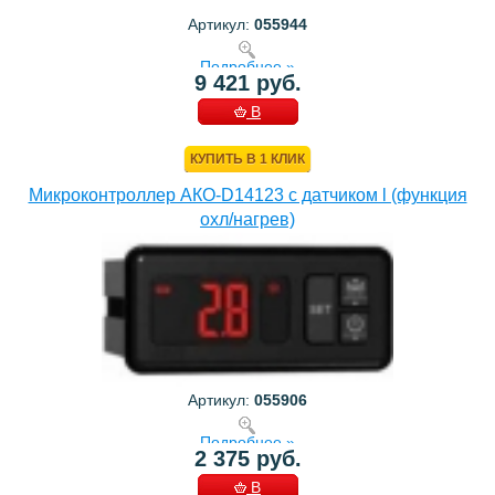
Артикул:
055944
Подробнее »
9 421 руб.
В
КОРЗИНУ
КУПИТЬ В 1 КЛИК
Микроконтроллер АКО-D14123 с датчиком l (функция
охл/нагрев)
Артикул:
055906
Подробнее »
2 375 руб.
В