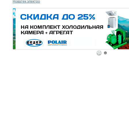
Новатек электро
1
2