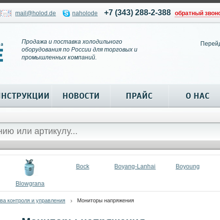
+7 (343) 288-2-388
mail@holod.de
naholode
обратный звон
Продажа и поставка холодильного
Перей
оборудования по России для торговых и
промышленных компаний.
ИНСТРУКЦИИ
НОВОСТИ
ПРАЙС
О НАС
Bock
Boyang-Lanhai
Boyoung
Blowgrana
ва контроля и управления
Мониторы напряжения