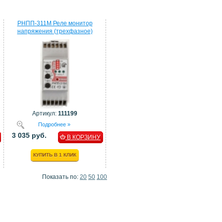
РНПП-311М Реле монитор
напряжения (трехфазное)
Артикул:
111199
Подробнее »
3 035 руб.
В КОРЗИНУ
КУПИТЬ В 1 КЛИК
Показать по:
20
50
100