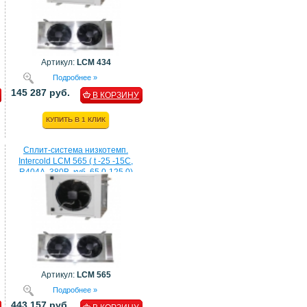
Артикул:
LCM 434
Подробнее »
145 287 руб.
В КОРЗИНУ
КУПИТЬ В 1 КЛИК
Сплит-система низкотемп.
Intercold LCM 565 ( t -25 -15C,
R404A, 380В, куб. 65,0-125,0)
Артикул:
LCM 565
Подробнее »
443 157 руб.