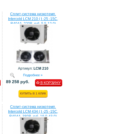
Сплит-система низкотемп.
Intercold LCM 210 ( t -25 -15C,
R404A, 220В, куб. 5,5-12,0)
Артикул:
LCM 210
Подробнее »
89 258 руб.
В КОРЗИНУ
КУПИТЬ В 1 КЛИК
Сплит-система низкотемп.
Intercold LCM 434 ( t -25 -15C,
R404A, 380В, куб. 19,0-43,0)