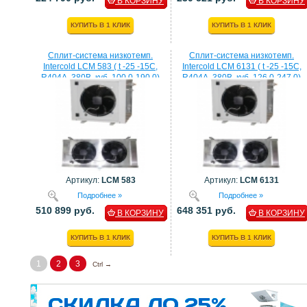
В КОРЗИНУ
В КОРЗИНУ
КУПИТЬ В 1 КЛИК
КУПИТЬ В 1 КЛИК
Сплит-система низкотемп.
Сплит-система низкотемп.
Intercold LCM 583 ( t -25 -15C,
Intercold LCM 6131 ( t -25 -15C,
R404A, 380В, куб. 100,0-190,0)
R404A, 380В, куб. 126,0-247,0)
Артикул:
LCM 583
Артикул:
LCM 6131
Подробнее »
Подробнее »
510 899 руб.
648 351 руб.
В КОРЗИНУ
В КОРЗИНУ
КУПИТЬ В 1 КЛИК
КУПИТЬ В 1 КЛИК
1
2
3
Ctrl →