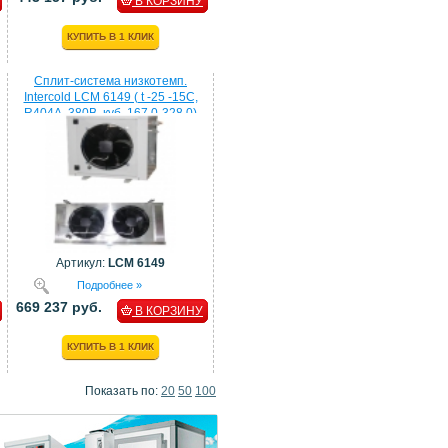
В КОРЗИНУ
КУПИТЬ В 1 КЛИК
Сплит-система низкотемп.
Intercold LCM 6149 ( t -25 -15C,
R404A, 380В, куб. 167,0-328,0)
Артикул:
LCM 6149
Подробнее »
669 237 руб.
В КОРЗИНУ
КУПИТЬ В 1 КЛИК
Показать по:
20
50
100