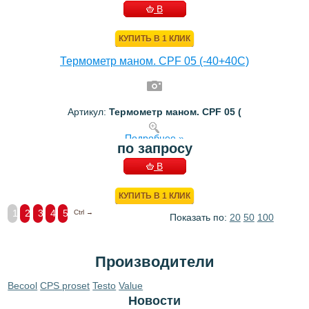
В
КОРЗИНУ
КУПИТЬ В 1 КЛИК
Термометр маном. CPF 05 (-40+40C)
Артикул:
Термометр маном. CPF 05 (
Подробнее »
по запросу
В
КОРЗИНУ
КУПИТЬ В 1 КЛИК
1
2
3
4
5
Ctrl →
Показать по:
20
50
100
Производители
Becool
CPS proset
Testo
Value
Новости