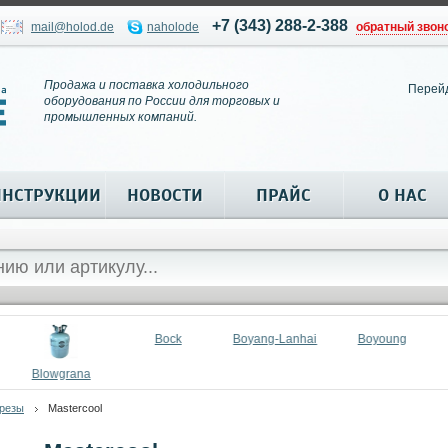
+7 (343) 288-2-388
mail@holod.de
naholode
обратный звон
Продажа и поставка холодильного
Перей
оборудования по России для торговых и
промышленных компаний.
ИНСТРУКЦИИ
НОВОСТИ
ПРАЙС
О НАС
Bock
Boyang-Lanhai
Boyoung
Blowgrana
резы
Mastercool