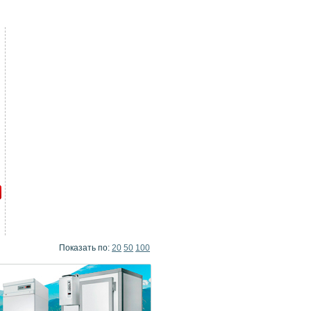
Показать по:
20
50
100