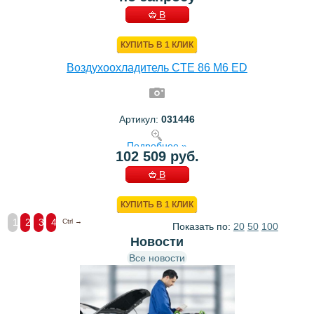
В
КОРЗИНУ
КУПИТЬ В 1 КЛИК
Воздухоохладитель CTE 86 M6 ED
Артикул:
031446
Подробнее »
102 509 руб.
В
КОРЗИНУ
КУПИТЬ В 1 КЛИК
1
2
3
4
Ctrl →
Показать по:
20
50
100
Новости
Все новости