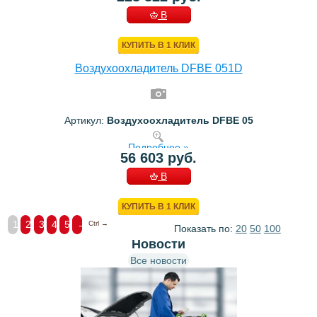
В
КОРЗИНУ
КУПИТЬ В 1 КЛИК
Воздухоохладитель DFBE 051D
Артикул:
Воздухоохладитель DFBE 05
Подробнее »
56 603 руб.
В
КОРЗИНУ
КУПИТЬ В 1 КЛИК
1
2
3
4
5
→
Ctrl →
Показать по:
20
50
100
Новости
Все новости