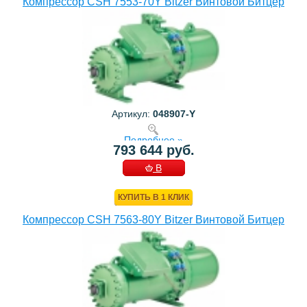
Компрессор CSH 7553-70Y Bitzer Винтовой Битцер
Артикул:
048907-Y
Подробнее »
793 644 руб.
В
КОРЗИНУ
КУПИТЬ В 1 КЛИК
Компрессор CSH 7563-80Y Bitzer Винтовой Битцер