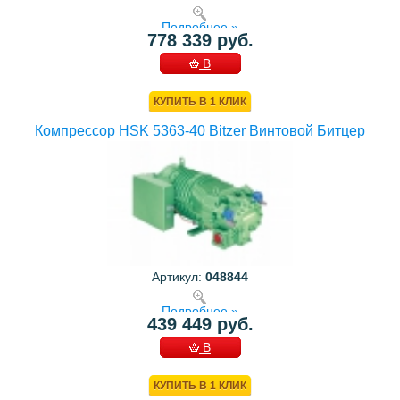
Подробнее »
778 339 руб.
В
КОРЗИНУ
КУПИТЬ В 1 КЛИК
Компрессор HSK 5363-40 Bitzer Винтовой Битцер
Артикул:
048844
Подробнее »
439 449 руб.
В
КОРЗИНУ
КУПИТЬ В 1 КЛИК