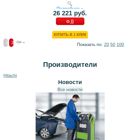
Подробнее »
26 221 руб.
В
КОРЗИНУ
КУПИТЬ В 1 КЛИК
1
2
Ctrl →
Показать по:
20
50
100
Производители
Hitachi
Новости
Все новости