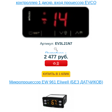
контроллер 1 дискр. вход процессор EVCO
Артикул:
EV3L21N7
Подробнее »
2 477 руб.
В
КОРЗИНУ
КУПИТЬ В 1 КЛИК
Микропроцессор EW 961 Eliwell (БЕЗ ДАТЧИКОВ)