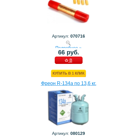
Артикул:
070716
Подробнее »
66 руб.
В
КОРЗИНУ
КУПИТЬ В 1 КЛИК
Фреон R-134a по 13,6 кг.
Артикул:
080129