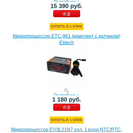
Подробнее »
15 390 руб.
В
КОРЗИНУ
КУПИТЬ В 1 КЛИК
Микропроцессор ETC-961 (комплект c датчиком)
Elitech
Подробнее »
1 180 руб.
В
КОРЗИНУ
КУПИТЬ В 1 КЛИК
Микропроцессор EV3L21N7 охл. 1 вход NTC/PTC,