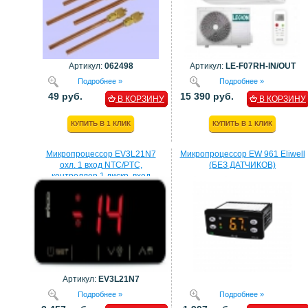
Артикул:
062498
Артикул:
LE-F07RH-IN/OUT
Подробнее »
Подробнее »
49 руб.
15 390 руб.
В КОРЗИНУ
В КОРЗИНУ
КУПИТЬ В 1 КЛИК
КУПИТЬ В 1 КЛИК
Микропроцессор EV3L21N7
Микропроцессор EW 961 Eliwell
охл. 1 вход NTC/PTC,
(БЕЗ ДАТЧИКОВ)
контроллер 1 дискр. вход
процессор EVCO
Артикул:
EV3L21N7
Подробнее »
Подробнее »