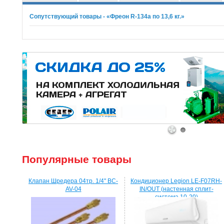
Сопутствующий товары - «Фреон R-134a по 13,6 кг.»
1
2
Популярные товары
Клапан Шредера 04тр. 1/4" BC-
Кондиционер Legion LE-F07RH-
AV-04
IN/OUT (настенная сплит-
система 10-20)