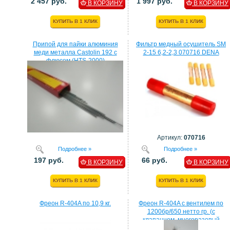
2 457 руб.
1 997 руб.
В КОРЗИНУ
В КОРЗИНУ
КУПИТЬ В 1 КЛИК
КУПИТЬ В 1 КЛИК
Припой для пайки алюминия
Фильтр медный осушитель SM
меди металла Castolin 192 с
2-15 6,2-2,3 070716 DENA
флюсом (HTS-2000)
Артикул:
070716
Подробнее »
Подробнее »
197 руб.
66 руб.
В КОРЗИНУ
В КОРЗИНУ
КУПИТЬ В 1 КЛИК
КУПИТЬ В 1 КЛИК
Фреон R-404A по 10,9 кг.
Фреон R-404A с вентилем по
1200бр/650 нетто гр. (с
клапанном, многоразовый
балон)