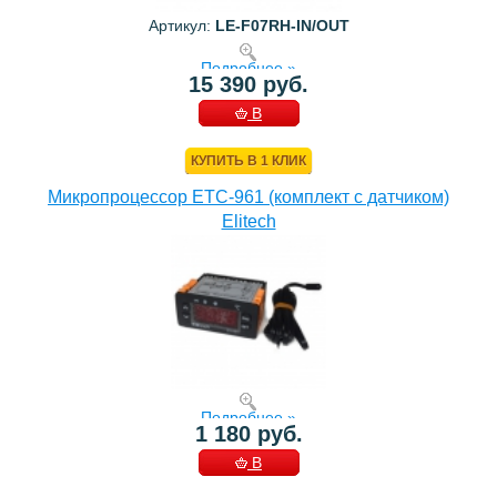
Артикул:
LE-F07RH-IN/OUT
Подробнее »
15 390 руб.
В
КОРЗИНУ
КУПИТЬ В 1 КЛИК
Микропроцессор ETC-961 (комплект c датчиком)
Elitech
Подробнее »
1 180 руб.
В
КОРЗИНУ