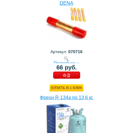
DENA
Артикул:
070716
Подробнее »
66 руб.
В
КОРЗИНУ
КУПИТЬ В 1 КЛИК
Фреон R-134a по 13,6 кг.