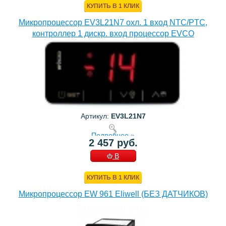
КУПИТЬ В 1 КЛИК
Микропроцессор EV3L21N7 охл. 1 вход NTC/PTC,
контроллер 1 дискр. вход процессор EVCO
Артикул:
EV3L21N7
Подробнее »
2 457 руб.
В
КОРЗИНУ
КУПИТЬ В 1 КЛИК
Микропроцессор EW 961 Eliwell (БЕЗ ДАТЧИКОВ)