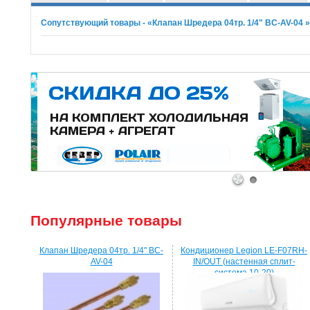
Сопутствующий товары - «Клапан Шредера 04тр. 1/4" BC-AV-04 »
1
2
Популярные товары
Клапан Шредера 04тр. 1/4" BC-
Кондиционер Legion LE-F07RH-
AV-04
IN/OUT (настенная сплит-
система 10-20)