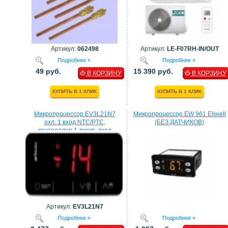
Артикул:
062498
Артикул:
LE-F07RH-IN/OUT
Подробнее »
Подробнее »
49 руб.
15 390 руб.
В КОРЗИНУ
В КОРЗИНУ
КУПИТЬ В 1 КЛИК
КУПИТЬ В 1 КЛИК
Микропроцессор EV3L21N7
Микропроцессор EW 961 Eliwell
охл. 1 вход NTC/PTC,
(БЕЗ ДАТЧИКОВ)
контроллер 1 дискр. вход
процессор EVCO
Артикул:
EV3L21N7
Подробнее »
Подробнее »