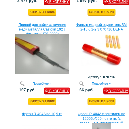
2 477 руб.
1 997 руб.
В КОРЗИНУ
В КОРЗИНУ
КУПИТЬ В 1 КЛИК
КУПИТЬ В 1 КЛИК
Припой для пайки алюминия
Фильтр медный осушитель SM
меди металла Castolin 192 с
2-15 6,2-2,3 070716 DENA
флюсом (HTS-2000)
Артикул:
070716
Подробнее »
Подробнее »
197 руб.
66 руб.
В КОРЗИНУ
В КОРЗИНУ
КУПИТЬ В 1 КЛИК
КУПИТЬ В 1 КЛИК
Фреон R-404A по 10,9 кг.
Фреон R-404A с вентилем по
1200бр/650 нетто гр. (с
клапанном, многоразовый
балон)