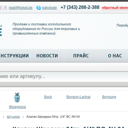
+7 (343) 288-2-388
mail@holod.de
naholode
обратный звон
Продажа и поставка холодильного
Перей
оборудования по России для торговых и
промышленных компаний.
ИНСТРУКЦИИ
НОВОСТИ
ПРАЙС
О НАС
Bock
Boyang-Lanhai
Boyoung
Blowgrana
Штуцера
Клапан Шредера 04тр. 1/4" BC-AV-04