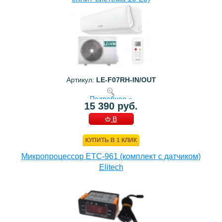
Артикул:
LE-F07RH-IN/OUT
Подробнее »
15 390 руб.
В
КОРЗИНУ
КУПИТЬ В 1 КЛИК
Микропроцессор ETC-961 (комплект c датчиком)
Elitech