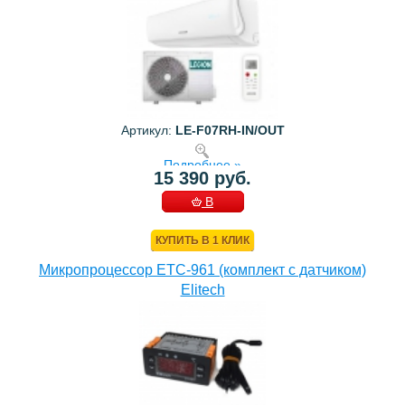
Артикул:
LE-F07RH-IN/OUT
Подробнее »
15 390 руб.
В
КОРЗИНУ
КУПИТЬ В 1 КЛИК
Микропроцессор ETC-961 (комплект c датчиком)
Elitech