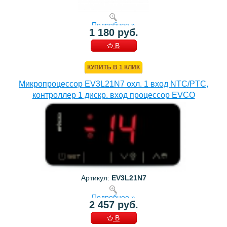
Подробнее »
1 180 руб.
В
КОРЗИНУ
КУПИТЬ В 1 КЛИК
Микропроцессор EV3L21N7 охл. 1 вход NTC/PTC,
контроллер 1 дискр. вход процессор EVCO
Артикул:
EV3L21N7
Подробнее »
2 457 руб.
В