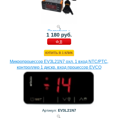
Подробнее »
1 180 руб.
В
КОРЗИНУ
КУПИТЬ В 1 КЛИК
Микропроцессор EV3L21N7 охл. 1 вход NTC/PTC,
контроллер 1 дискр. вход процессор EVCO
Артикул:
EV3L21N7