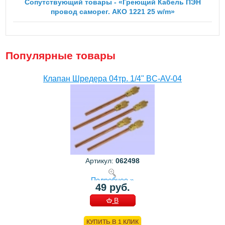
Сопутствующий товары - «Греющий Кабель ПЭН
провод саморег. АКО 1221 25 w/m»
Популярные товары
Клапан Шредера 04тр. 1/4" BC-AV-04
Артикул:
062498
Подробнее »
49 руб.
В
КОРЗИНУ
КУПИТЬ В 1 КЛИК