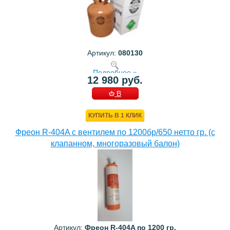
Артикул:
080130
Подробнее »
12 980 руб.
В
КОРЗИНУ
КУПИТЬ В 1 КЛИК
Фреон R-404A с вентилем по 1200бр/650 нетто гр. (с
клапанном, многоразовый балон)
Артикул:
Фреон R-404A по 1200 гр.