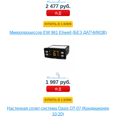
Подробнее »
2 477 руб.
В
КОРЗИНУ
КУПИТЬ В 1 КЛИК
Микропроцессор EW 961 Eliwell (БЕЗ ДАТЧИКОВ)
Подробнее »
1 997 руб.
В
КОРЗИНУ
КУПИТЬ В 1 КЛИК
Настенная сплит-система Oasis OT-07 (Кондиционер
10-20)