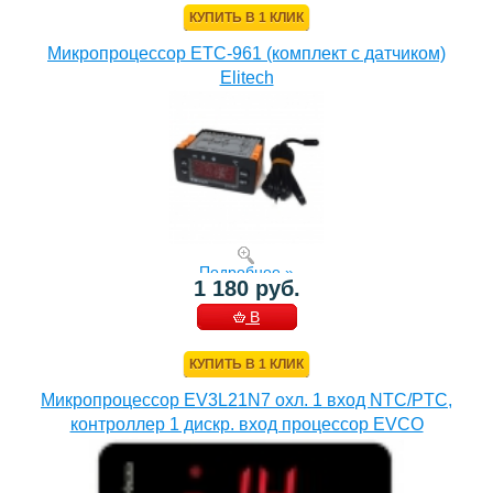
КУПИТЬ В 1 КЛИК
Микропроцессор ETC-961 (комплект c датчиком)
Elitech
Подробнее »
1 180 руб.
В
КОРЗИНУ
КУПИТЬ В 1 КЛИК
Микропроцессор EV3L21N7 охл. 1 вход NTC/PTC,
контроллер 1 дискр. вход процессор EVCO