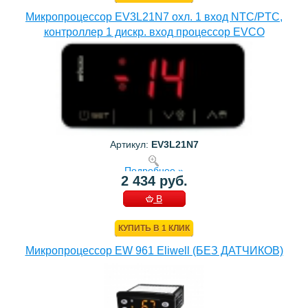
Микропроцессор EV3L21N7 охл. 1 вход NTC/PTC,
контроллер 1 дискр. вход процессор EVCO
Артикул:
EV3L21N7
Подробнее »
2 434 руб.
В
КОРЗИНУ
КУПИТЬ В 1 КЛИК
Микропроцессор EW 961 Eliwell (БЕЗ ДАТЧИКОВ)