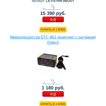
Артикул:
LE-F07RH-IN/OUT
Подробнее »
15 390 руб.
В
КОРЗИНУ
КУПИТЬ В 1 КЛИК
Микропроцессор ETC-961 (комплект c датчиком)
Elitech
Подробнее »
1 180 руб.
В
КОРЗИНУ
КУПИТЬ В 1 КЛИК