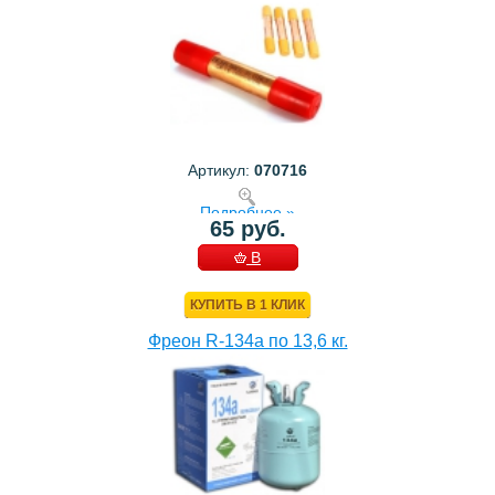
Артикул:
070716
Подробнее »
65 руб.
В
КОРЗИНУ
КУПИТЬ В 1 КЛИК
Фреон R-134a по 13,6 кг.