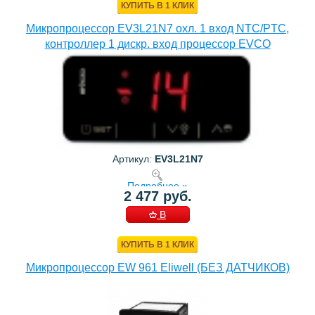
КУПИТЬ В 1 КЛИК
Микропроцессор EV3L21N7 охл. 1 вход NTC/PTC,
контроллер 1 дискр. вход процессор EVCO
Артикул:
EV3L21N7
Подробнее »
2 477 руб.
В
КОРЗИНУ
КУПИТЬ В 1 КЛИК
Микропроцессор EW 961 Eliwell (БЕЗ ДАТЧИКОВ)