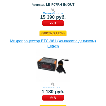
Артикул:
LE-F07RH-IN/OUT
Подробнее »
15 390 руб.
В
КОРЗИНУ
КУПИТЬ В 1 КЛИК
Микропроцессор ETC-961 (комплект c датчиком)
Elitech
Подробнее »
1 180 руб.
В
КОРЗИНУ