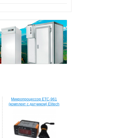
Микропроцессор ETC-961
(комплект c датчиком) Elitech