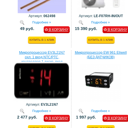
Артикул:
062498
Артикул:
LE-F07RH-IN/OUT
Подробнее »
Подробнее »
49 руб.
15 390 руб.
В КОРЗИНУ
В КОРЗИНУ
КУПИТЬ В 1 КЛИК
КУПИТЬ В 1 КЛИК
Микропроцессор EV3L21N7
Микропроцессор EW 961 Eliwell
охл. 1 вход NTC/PTC,
(БЕЗ ДАТЧИКОВ)
контроллер 1 дискр. вход
процессор EVCO
Артикул:
EV3L21N7
Подробнее »
Подробнее »
2 477 руб.
1 997 руб.
В КОРЗИНУ
В КОРЗИНУ