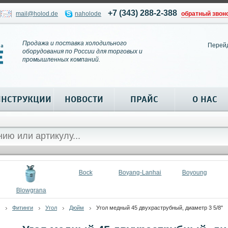
+7 (343) 288-2-388
mail@holod.de
naholode
обратный звон
Продажа и поставка холодильного
Перей
оборудования по России для торговых и
промышленных компаний.
ИНСТРУКЦИИ
НОВОСТИ
ПРАЙС
О НАС
Bock
Boyang-Lanhai
Boyoung
Blowgrana
Фитинги
Угол
Дюйм
Угол медный 45 двухраструбный, диаметр 3 5/8"