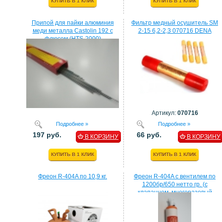
КУПИТЬ В 1 КЛИК
КУПИТЬ В 1 КЛИК
Припой для пайки алюминия
Фильтр медный осушитель SM
меди металла Castolin 192 с
2-15 6,2-2,3 070716 DENA
флюсом (HTS-2000)
Артикул:
070716
Подробнее »
Подробнее »
197 руб.
66 руб.
В КОРЗИНУ
В КОРЗИНУ
КУПИТЬ В 1 КЛИК
КУПИТЬ В 1 КЛИК
Фреон R-404A по 10,9 кг.
Фреон R-404A с вентилем по
1200бр/650 нетто гр. (с
клапанном, многоразовый
балон)