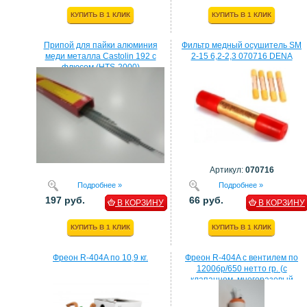
КУПИТЬ В 1 КЛИК
КУПИТЬ В 1 КЛИК
Припой для пайки алюминия
Фильтр медный осушитель SM
меди металла Castolin 192 с
2-15 6,2-2,3 070716 DENA
флюсом (HTS-2000)
Артикул:
070716
Подробнее »
Подробнее »
197 руб.
66 руб.
В КОРЗИНУ
В КОРЗИНУ
КУПИТЬ В 1 КЛИК
КУПИТЬ В 1 КЛИК
Фреон R-404A по 10,9 кг.
Фреон R-404A с вентилем по
1200бр/650 нетто гр. (с
клапанном, многоразовый
балон)