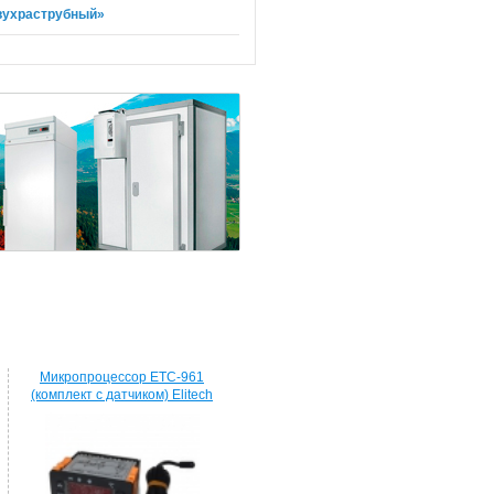
двухраструбный»
Микропроцессор ETC-961
(комплект c датчиком) Elitech