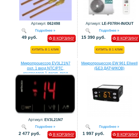
Артикул:
062498
Артикул:
LE-F07RH-IN/OUT
Подробнее »
Подробнее »
49 руб.
15 390 руб.
В КОРЗИНУ
В КОРЗИНУ
КУПИТЬ В 1 КЛИК
КУПИТЬ В 1 КЛИК
Микропроцессор EV3L21N7
Микропроцессор EW 961 Eliwell
охл. 1 вход NTC/PTC,
(БЕЗ ДАТЧИКОВ)
контроллер 1 дискр. вход
процессор EVCO
Артикул:
EV3L21N7
Подробнее »
Подробнее »
2 477 руб.
1 997 руб.
В КОРЗИНУ
В КОРЗИНУ