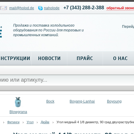
+7 (343) 288-2-388
mail@holod.de
naholode
обратный звон
Продажа и поставка холодильного
Перей
оборудования по России для торговых и
промышленных компаний.
ИНСТРУКЦИИ
НОВОСТИ
ПРАЙС
О НАС
Bock
Boyang-Lanhai
Boyoung
Blowgrana
Фитинги
Угол
Дюйм
Угол медный 4 1/8 диаметр, 90 град двухраструбн