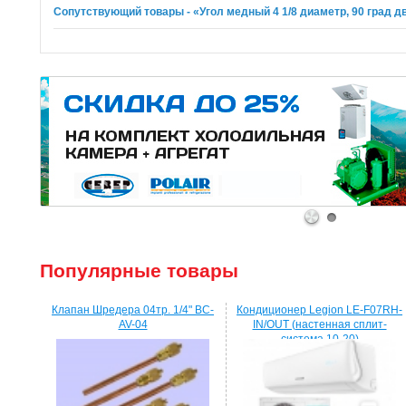
Сопутствующий товары - «Угол медный 4 1/8 диаметр, 90 град 
1
2
Популярные товары
Клапан Шредера 04тр. 1/4" BC-
Кондиционер Legion LE-F07RH-
AV-04
IN/OUT (настенная сплит-
система 10-20)