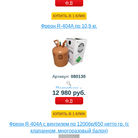
В
КОРЗИНУ
КУПИТЬ В 1 КЛИК
Фреон R-404A по 10,9 кг.
Артикул:
080130
Подробнее »
12 980 руб.
В
КОРЗИНУ
КУПИТЬ В 1 КЛИК
Фреон R-404A с вентилем по 1200бр/650 нетто гр. (с
клапанном, многоразовый балон)