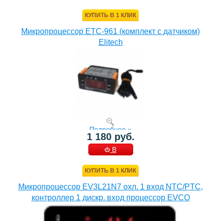
КОРЗИНУ
КУПИТЬ В 1 КЛИК
Микропроцессор ETC-961 (комплект c датчиком)
Elitech
Подробнее »
1 180 руб.
В
КОРЗИНУ
КУПИТЬ В 1 КЛИК
Микропроцессор EV3L21N7 охл. 1 вход NTC/PTC,
контроллер 1 дискр. вход процессор EVCO