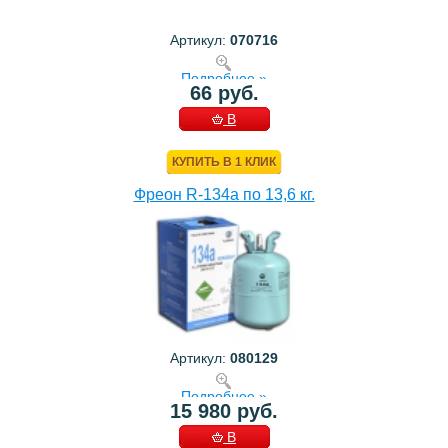
Артикул:
070716
Подробнее »
66 руб.
В
КОРЗИНУ
КУПИТЬ В 1 КЛИК
Фреон R-134a по 13,6 кг.
Артикул:
080129
Подробнее »
15 980 руб.
В