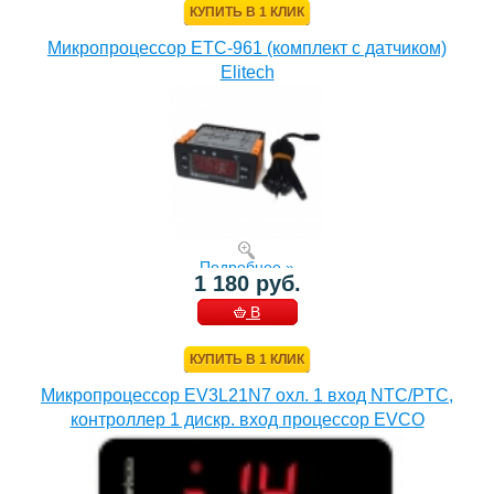
КУПИТЬ В 1 КЛИК
Микропроцессор ETC-961 (комплект c датчиком)
Elitech
Подробнее »
1 180 руб.
В
КОРЗИНУ
КУПИТЬ В 1 КЛИК
Микропроцессор EV3L21N7 охл. 1 вход NTC/PTC,
контроллер 1 дискр. вход процессор EVCO