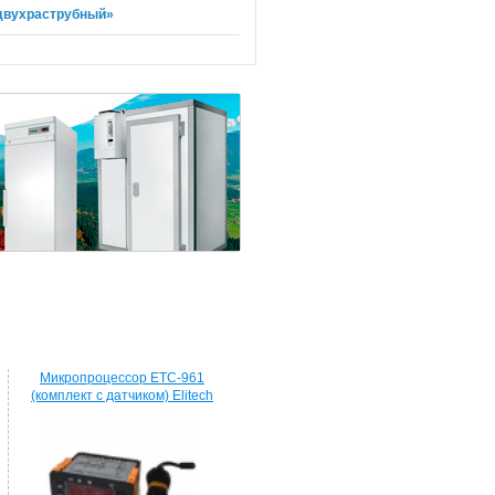
 двухраструбный»
Микропроцессор ETC-961
(комплект c датчиком) Elitech