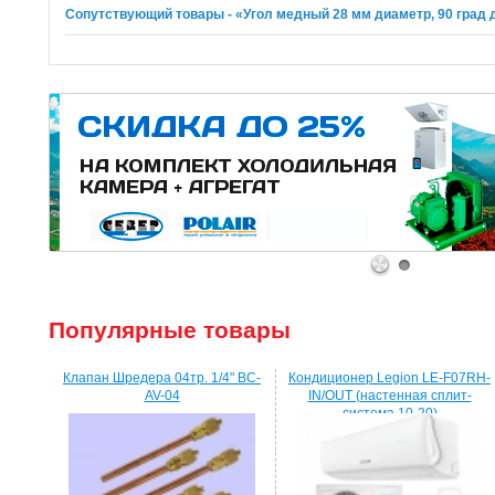
Сопутствующий товары - «Угол медный 28 мм диаметр, 90 град
1
2
Популярные товары
Клапан Шредера 04тр. 1/4" BC-
Кондиционер Legion LE-F07RH-
AV-04
IN/OUT (настенная сплит-
система 10-20)