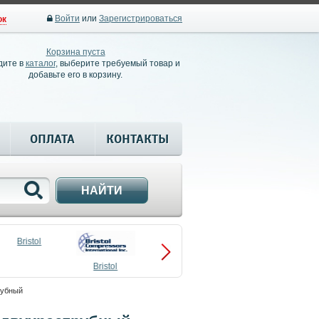
Войти
или
Зарегистрироваться
ок
Корзина пуста
дите в
каталог
, выберите требуемый товар и
добавьте его в корзину.
ОПЛАТА
КОНТАКТЫ
НАЙТИ
Bristol
Bristol
Compressors
рубный