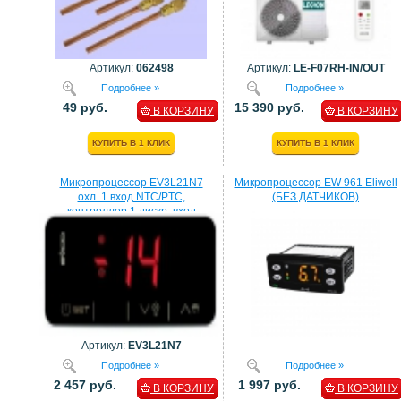
Артикул:
062498
Артикул:
LE-F07RH-IN/OUT
Подробнее »
Подробнее »
49 руб.
15 390 руб.
В КОРЗИНУ
В КОРЗИНУ
КУПИТЬ В 1 КЛИК
КУПИТЬ В 1 КЛИК
Микропроцессор EV3L21N7
Микропроцессор EW 961 Eliwell
охл. 1 вход NTC/PTC,
(БЕЗ ДАТЧИКОВ)
контроллер 1 дискр. вход
процессор EVCO
Артикул:
EV3L21N7
Подробнее »
Подробнее »
2 457 руб.
1 997 руб.
В КОРЗИНУ
В КОРЗИНУ