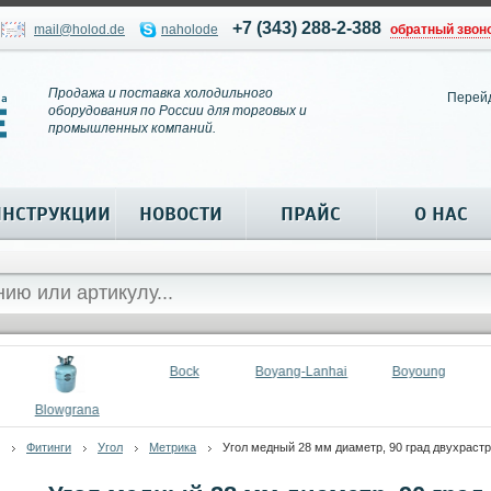
+7 (343) 288-2-388
mail@holod.de
naholode
обратный звон
Продажа и поставка холодильного
Перей
оборудования по России для торговых и
промышленных компаний.
ИНСТРУКЦИИ
НОВОСТИ
ПРАЙС
О НАС
Bock
Boyang-Lanhai
Boyoung
Blowgrana
Фитинги
Угол
Метрика
Угол медный 28 мм диаметр, 90 град двухраст