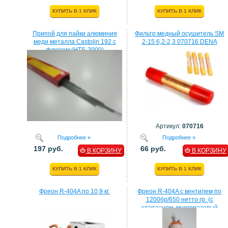
КУПИТЬ В 1 КЛИК
КУПИТЬ В 1 КЛИК
Припой для пайки алюминия
Фильтр медный осушитель SM
меди металла Castolin 192 с
2-15 6,2-2,3 070716 DENA
флюсом (HTS-2000)
Артикул:
070716
Подробнее »
Подробнее »
197 руб.
66 руб.
В КОРЗИНУ
В КОРЗИНУ
КУПИТЬ В 1 КЛИК
КУПИТЬ В 1 КЛИК
Фреон R-404A по 10,9 кг.
Фреон R-404A с вентилем по
1200бр/650 нетто гр. (с
клапанном, многоразовый
балон)