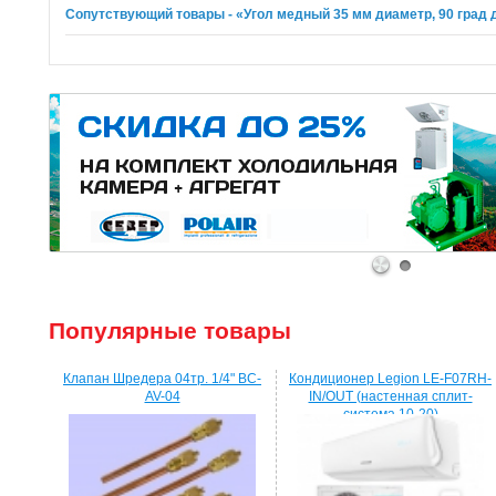
Сопутствующий товары - «Угол медный 35 мм диаметр, 90 град
1
2
Популярные товары
Клапан Шредера 04тр. 1/4" BC-
Кондиционер Legion LE-F07RH-
AV-04
IN/OUT (настенная сплит-
система 10-20)