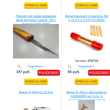
КУПИТЬ В 1 КЛИК
КУПИТЬ В 1 КЛИК
Припой для пайки алюминия
Фильтр медный осушитель SM
меди металла Castolin 192 с
2-15 6,2-2,3 070716 DENA
флюсом (HTS-2000)
Артикул:
070716
Подробнее »
Подробнее »
197 руб.
66 руб.
В КОРЗИНУ
В КОРЗИНУ
КУПИТЬ В 1 КЛИК
КУПИТЬ В 1 КЛИК
Фреон R-404A по 10,9 кг.
Фреон R-404A с вентилем по
1200бр/650 нетто гр. (с
клапанном, многоразовый
балон)