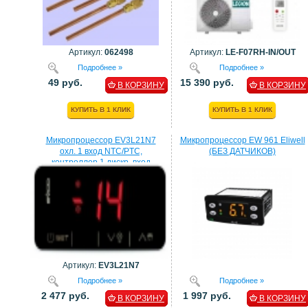
Артикул:
062498
Артикул:
LE-F07RH-IN/OUT
Подробнее »
Подробнее »
49 руб.
15 390 руб.
В КОРЗИНУ
В КОРЗИНУ
КУПИТЬ В 1 КЛИК
КУПИТЬ В 1 КЛИК
Микропроцессор EV3L21N7
Микропроцессор EW 961 Eliwell
охл. 1 вход NTC/PTC,
(БЕЗ ДАТЧИКОВ)
контроллер 1 дискр. вход
процессор EVCO
Артикул:
EV3L21N7
Подробнее »
Подробнее »
2 477 руб.
1 997 руб.
В КОРЗИНУ
В КОРЗИНУ