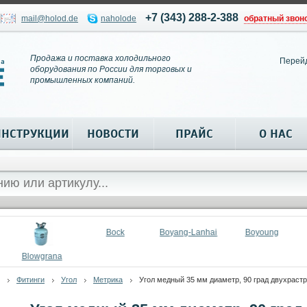
+7 (343) 288-2-388
mail@holod.de
naholode
обратный звон
Продажа и поставка холодильного
Перей
оборудования по России для торговых и
промышленных компаний.
ИНСТРУКЦИИ
НОВОСТИ
ПРАЙС
О НАС
Bock
Boyang-Lanhai
Boyoung
Blowgrana
Фитинги
Угол
Метрика
Угол медный 35 мм диаметр, 90 град двухраст