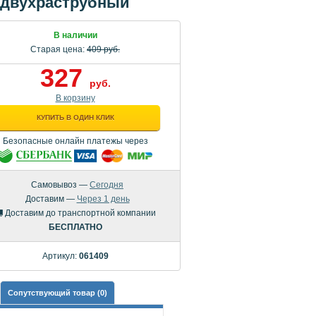
д двухраструбный
В наличии
Старая цена:
409 руб.
327
руб.
В корзину
КУПИТЬ В ОДИН КЛИК
Безопасные онлайн платежы через
Самовывоз —
Сегодня
Доставим —
Через 1 день
Доставим до транспортной компании
БЕСПЛАТНО
Артикул:
061409
Сопутствующий товар (0)