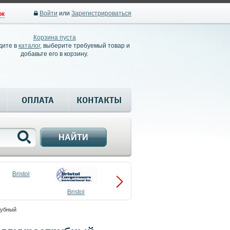
Войти
или
Зарегистрироваться
ок
Корзина пуста
дите в
каталог
, выберите требуемый товар и
добавьте его в корзину.
ОПЛАТА
КОНТАКТЫ
НАЙТИ
Bristol
Bristol
Compressors
рубный