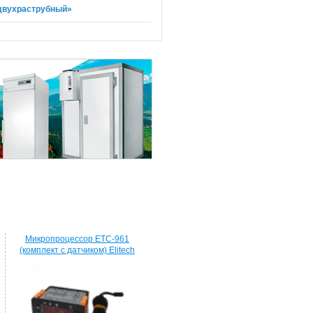
 двухраструбный»
Микропроцессор ETC-961
(комплект c датчиком) Elitech