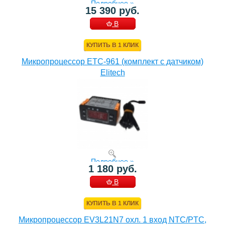
Подробнее »
15 390 руб.
В
КОРЗИНУ
КУПИТЬ В 1 КЛИК
Микропроцессор ETC-961 (комплект c датчиком)
Elitech
Подробнее »
1 180 руб.
В
КОРЗИНУ
КУПИТЬ В 1 КЛИК
Микропроцессор EV3L21N7 охл. 1 вход NTC/PTC,