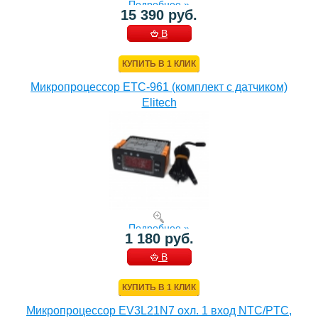
Подробнее »
15 390 руб.
В
КОРЗИНУ
КУПИТЬ В 1 КЛИК
Микропроцессор ETC-961 (комплект c датчиком)
Elitech
Подробнее »
1 180 руб.
В
КОРЗИНУ
КУПИТЬ В 1 КЛИК
Микропроцессор EV3L21N7 охл. 1 вход NTC/PTC,