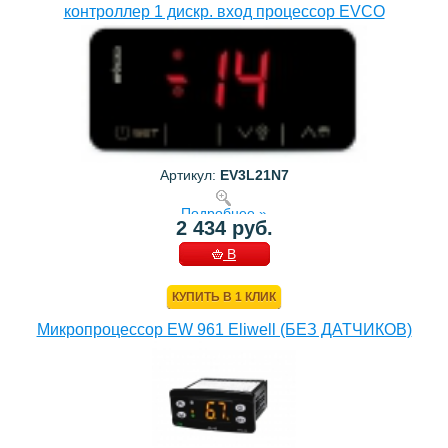
контроллер 1 дискр. вход процессор EVCO
Артикул:
EV3L21N7
Подробнее »
2 434 руб.
В
КОРЗИНУ
КУПИТЬ В 1 КЛИК
Микропроцессор EW 961 Eliwell (БЕЗ ДАТЧИКОВ)