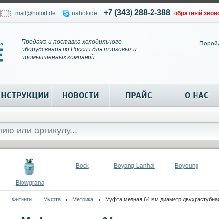
+7 (343) 288-2-388
mail@holod.de
naholode
обратный звон
Продажа и поставка холодильного
Перей
оборудования по России для торговых и
промышленных компаний.
ИНСТРУКЦИИ
НОВОСТИ
ПРАЙС
О НАС
Bock
Boyang-Lanhai
Boyoung
Blowgrana
Фитинги
Муфта
Метрика
Муфта медная 64 мм диаметр двухрастубна