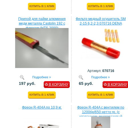
КУПИТЬ В 1 КЛИК
КУПИТЬ В 1 КЛИК
Припой для пайки алюминия
Фильтр медный осушитель SM
меди металла Castolin 192 с
2-15 6,2-2,3 070716 DENA
флюсом (HTS-2000)
Артикул:
070716
Подробнее »
Подробнее »
197 руб.
65 руб.
В КОРЗИНУ
В КОРЗИНУ
КУПИТЬ В 1 КЛИК
КУПИТЬ В 1 КЛИК
Фреон R-404A по 10,9 кг.
Фреон R-404A с вентилем по
1200бр/650 нетто гр. (с
клапанном, многоразовый
балон)