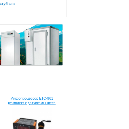
стубная»
Микропроцессор ETC-961
(комплект c датчиком) Elitech