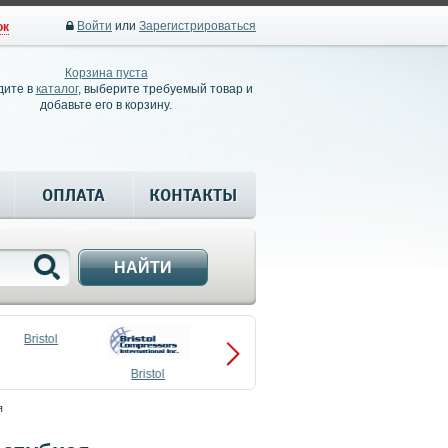
Войти
или
Зарегистрироваться
ок
Корзина пуста
дите в
каталог
, выберите требуемый товар и
добавьте его в корзину.
ОПЛАТА
КОНТАКТЫ
НАЙТИ
Bristol
Bristol
Compressors
я