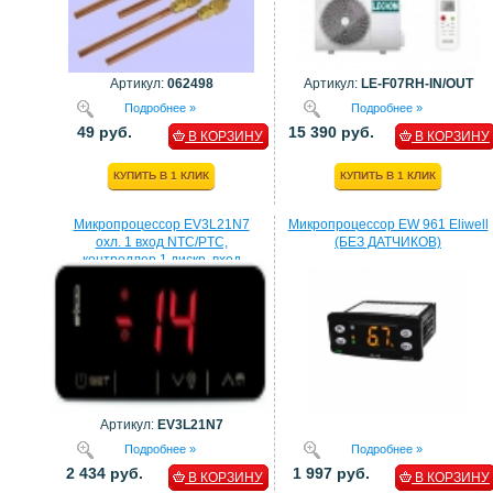
Артикул:
062498
Артикул:
LE-F07RH-IN/OUT
Подробнее »
Подробнее »
49 руб.
15 390 руб.
В КОРЗИНУ
В КОРЗИНУ
КУПИТЬ В 1 КЛИК
КУПИТЬ В 1 КЛИК
Микропроцессор EV3L21N7
Микропроцессор EW 961 Eliwell
охл. 1 вход NTC/PTC,
(БЕЗ ДАТЧИКОВ)
контроллер 1 дискр. вход
процессор EVCO
Артикул:
EV3L21N7
Подробнее »
Подробнее »
2 434 руб.
1 997 руб.
В КОРЗИНУ
В КОРЗИНУ