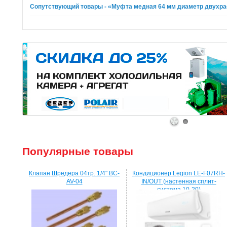
Сопутствующий товары - «Муфта медная 64 мм диаметр двухра
1
2
Популярные товары
Клапан Шредера 04тр. 1/4" BC-
Кондиционер Legion LE-F07RH-
AV-04
IN/OUT (настенная сплит-
система 10-20)