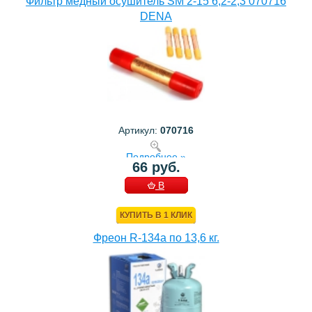
Фильтр медный осушитель SM 2-15 6,2-2,3 070716
DENA
Артикул:
070716
Подробнее »
66 руб.
В
КОРЗИНУ
КУПИТЬ В 1 КЛИК
Фреон R-134a по 13,6 кг.