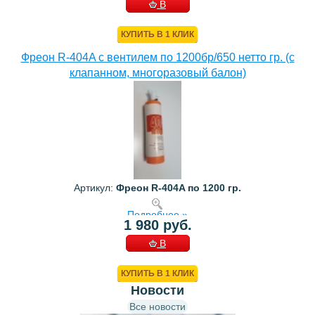
В
КОРЗИНУ
КУПИТЬ В 1 КЛИК
Фреон R-404A с вентилем по 1200бр/650 нетто гр. (с
клапанном, многоразовый балон)
Артикул:
Фреон R-404A по 1200 гр.
Подробнее »
1 980 руб.
В
КОРЗИНУ
КУПИТЬ В 1 КЛИК
Новости
Все новости