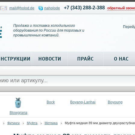
+7 (343) 288-2-388
mail@holod.de
naholode
обратный звон
Продажа и поставка холодильного
Перей
оборудования по России для торговых и
промышленных компаний.
ИНСТРУКЦИИ
НОВОСТИ
ПРАЙС
О НАС
Bock
Boyang-Lanhai
Boyoung
Blowgrana
Фитинги
Муфта
Метрика
Муфта медная 89 мм диаметр двухрастубна