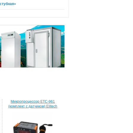
стубная»
Микропроцессор ETC-961
(комплект c датчиком) Elitech