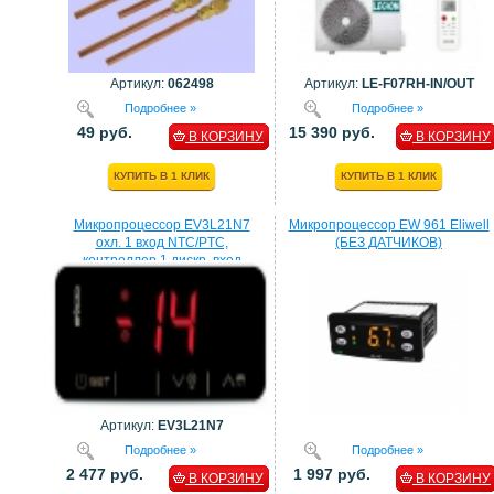
Артикул:
062498
Артикул:
LE-F07RH-IN/OUT
Подробнее »
Подробнее »
49 руб.
15 390 руб.
В КОРЗИНУ
В КОРЗИНУ
КУПИТЬ В 1 КЛИК
КУПИТЬ В 1 КЛИК
Микропроцессор EV3L21N7
Микропроцессор EW 961 Eliwell
охл. 1 вход NTC/PTC,
(БЕЗ ДАТЧИКОВ)
контроллер 1 дискр. вход
процессор EVCO
Артикул:
EV3L21N7
Подробнее »
Подробнее »
2 477 руб.
1 997 руб.
В КОРЗИНУ
В КОРЗИНУ