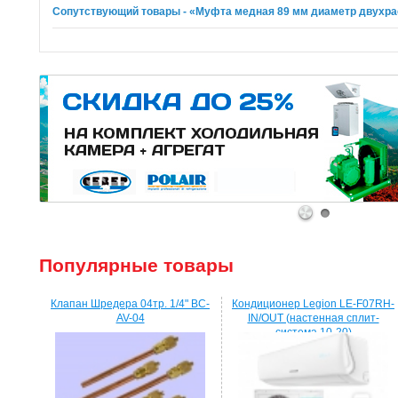
Сопутствующий товары - «Муфта медная 89 мм диаметр двухра
1
2
Популярные товары
Клапан Шредера 04тр. 1/4" BC-
Кондиционер Legion LE-F07RH-
AV-04
IN/OUT (настенная сплит-
система 10-20)