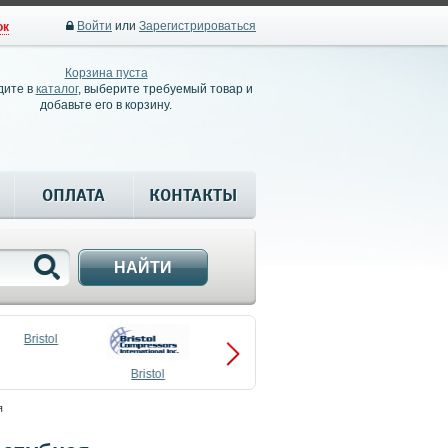
Войти
или
Зарегистрироваться
ок
Корзина пуста
дите в
каталог
, выберите требуемый товар и
добавьте его в корзину.
ОПЛАТА
КОНТАКТЫ
НАЙТИ
Bristol
Bristol
Compressors
я