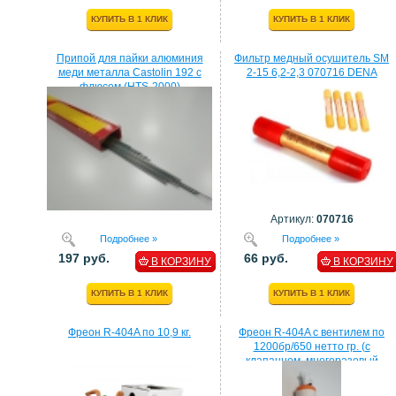
КУПИТЬ В 1 КЛИК
КУПИТЬ В 1 КЛИК
Припой для пайки алюминия
Фильтр медный осушитель SM
меди металла Castolin 192 с
2-15 6,2-2,3 070716 DENA
флюсом (HTS-2000)
Артикул:
070716
Подробнее »
Подробнее »
197 руб.
66 руб.
В КОРЗИНУ
В КОРЗИНУ
КУПИТЬ В 1 КЛИК
КУПИТЬ В 1 КЛИК
Фреон R-404A по 10,9 кг.
Фреон R-404A с вентилем по
1200бр/650 нетто гр. (с
клапанном, многоразовый
балон)