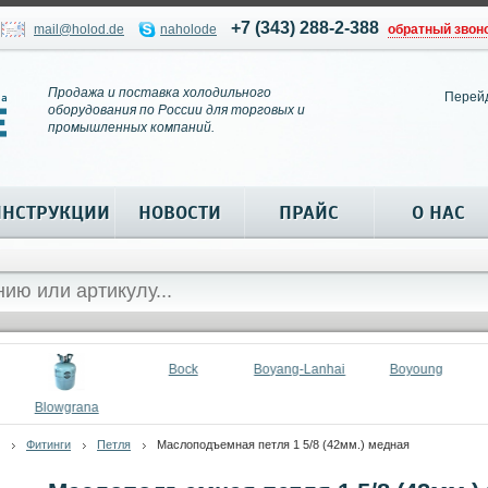
+7 (343) 288-2-388
mail@holod.de
naholode
обратный звон
Продажа и поставка холодильного
Перей
оборудования по России для торговых и
промышленных компаний.
ИНСТРУКЦИИ
НОВОСТИ
ПРАЙС
О НАС
Bock
Boyang-Lanhai
Boyoung
Blowgrana
Фитинги
Петля
Маслоподъемная петля 1 5/8 (42мм.) медная