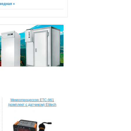
медная »
Микропроцессор ETC-961
(комплект c датчиком) Elitech