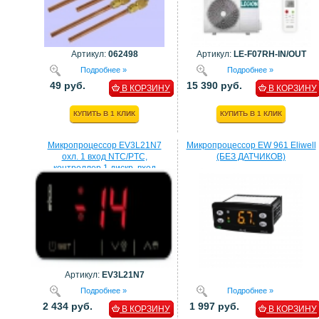
Артикул:
062498
Артикул:
LE-F07RH-IN/OUT
Подробнее »
Подробнее »
49 руб.
15 390 руб.
В КОРЗИНУ
В КОРЗИНУ
КУПИТЬ В 1 КЛИК
КУПИТЬ В 1 КЛИК
Микропроцессор EV3L21N7
Микропроцессор EW 961 Eliwell
охл. 1 вход NTC/PTC,
(БЕЗ ДАТЧИКОВ)
контроллер 1 дискр. вход
процессор EVCO
Артикул:
EV3L21N7
Подробнее »
Подробнее »
2 434 руб.
1 997 руб.
В КОРЗИНУ
В КОРЗИНУ