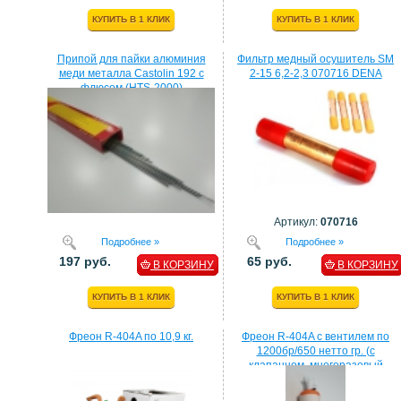
КУПИТЬ В 1 КЛИК
КУПИТЬ В 1 КЛИК
Припой для пайки алюминия
Фильтр медный осушитель SM
меди металла Castolin 192 с
2-15 6,2-2,3 070716 DENA
флюсом (HTS-2000)
Артикул:
070716
Подробнее »
Подробнее »
197 руб.
65 руб.
В КОРЗИНУ
В КОРЗИНУ
КУПИТЬ В 1 КЛИК
КУПИТЬ В 1 КЛИК
Фреон R-404A по 10,9 кг.
Фреон R-404A с вентилем по
1200бр/650 нетто гр. (с
клапанном, многоразовый
балон)