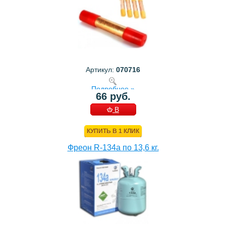
Артикул:
070716
Подробнее »
66 руб.
В
КОРЗИНУ
КУПИТЬ В 1 КЛИК
Фреон R-134a по 13,6 кг.