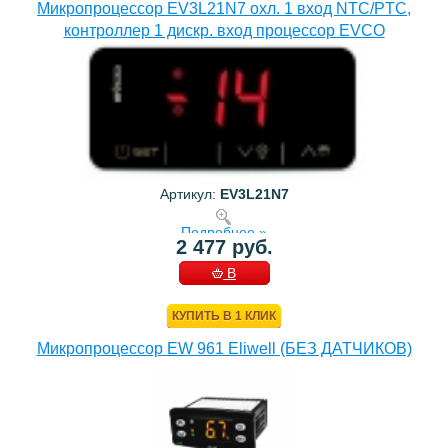
Микропроцессор EV3L21N7 охл. 1 вход NTC/PTC,
контроллер 1 дискр. вход процессор EVCO
Артикул:
EV3L21N7
Подробнее »
2 477 руб.
В
КОРЗИНУ
КУПИТЬ В 1 КЛИК
Микропроцессор EW 961 Eliwell (БЕЗ ДАТЧИКОВ)