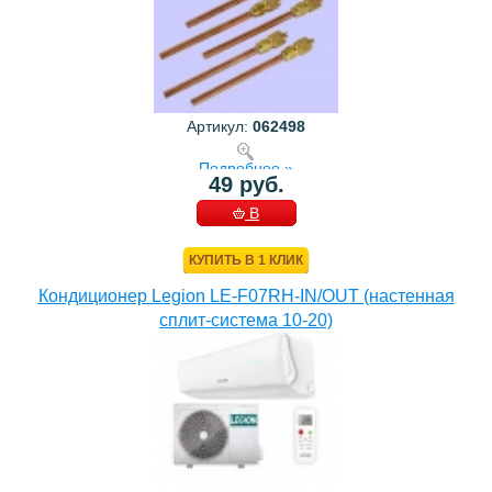
Артикул:
062498
Подробнее »
49 руб.
В
КОРЗИНУ
КУПИТЬ В 1 КЛИК
Кондиционер Legion LE-F07RH-IN/OUT (настенная
сплит-система 10-20)