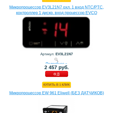
Микропроцессор EV3L21N7 охл. 1 вход NTC/PTC,
контроллер 1 дискр. вход процессор EVCO
Артикул:
EV3L21N7
Подробнее »
2 457 руб.
В
КОРЗИНУ
КУПИТЬ В 1 КЛИК
Микропроцессор EW 961 Eliwell (БЕЗ ДАТЧИКОВ)