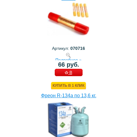
Артикул:
070716
Подробнее »
66 руб.
В
КОРЗИНУ
КУПИТЬ В 1 КЛИК
Фреон R-134a по 13,6 кг.