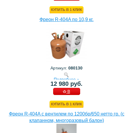
КОРЗИНУ
КУПИТЬ В 1 КЛИК
Фреон R-404A по 10,9 кг.
Артикул:
080130
Подробнее »
12 980 руб.
В
КОРЗИНУ
КУПИТЬ В 1 КЛИК
Фреон R-404A с вентилем по 1200бр/650 нетто гр. (с
клапанном, многоразовый балон)