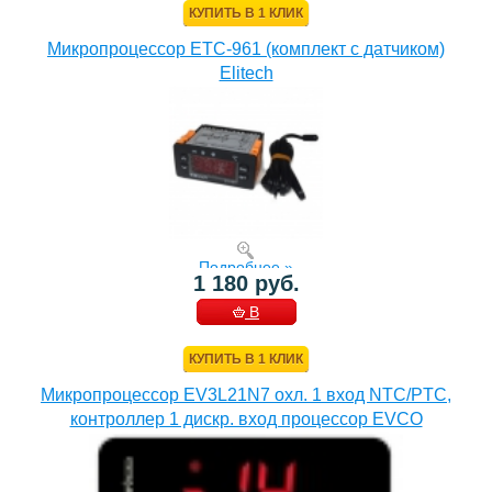
КУПИТЬ В 1 КЛИК
Микропроцессор ETC-961 (комплект c датчиком)
Elitech
Подробнее »
1 180 руб.
В
КОРЗИНУ
КУПИТЬ В 1 КЛИК
Микропроцессор EV3L21N7 охл. 1 вход NTC/PTC,
контроллер 1 дискр. вход процессор EVCO