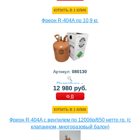
КОРЗИНУ
КУПИТЬ В 1 КЛИК
Фреон R-404A по 10,9 кг.
Артикул:
080130
Подробнее »
12 980 руб.
В
КОРЗИНУ
КУПИТЬ В 1 КЛИК
Фреон R-404A с вентилем по 1200бр/650 нетто гр. (с
клапанном, многоразовый балон)