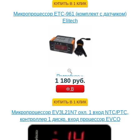
КУПИТЬ В 1 КЛИК
Микропроцессор ETC-961 (комплект c датчиком)
Elitech
Подробнее »
1 180 руб.
В
КОРЗИНУ
КУПИТЬ В 1 КЛИК
Микропроцессор EV3L21N7 охл. 1 вход NTC/PTC,
контроллер 1 дискр. вход процессор EVCO