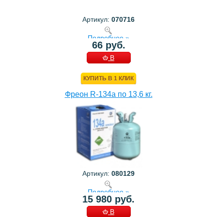
Артикул:
070716
Подробнее »
66 руб.
В
КОРЗИНУ
КУПИТЬ В 1 КЛИК
Фреон R-134a по 13,6 кг.
Артикул:
080129
Подробнее »
15 980 руб.
В