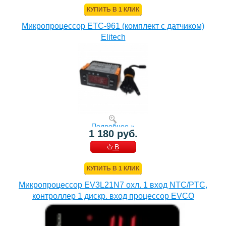
КОРЗИНУ
КУПИТЬ В 1 КЛИК
Микропроцессор ETC-961 (комплект c датчиком)
Elitech
Подробнее »
1 180 руб.
В
КОРЗИНУ
КУПИТЬ В 1 КЛИК
Микропроцессор EV3L21N7 охл. 1 вход NTC/PTC,
контроллер 1 дискр. вход процессор EVCO