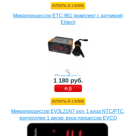
КОРЗИНУ
КУПИТЬ В 1 КЛИК
Микропроцессор ETC-961 (комплект c датчиком)
Elitech
Подробнее »
1 180 руб.
В
КОРЗИНУ
КУПИТЬ В 1 КЛИК
Микропроцессор EV3L21N7 охл. 1 вход NTC/PTC,
контроллер 1 дискр. вход процессор EVCO