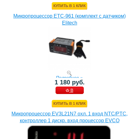
КОРЗИНУ
КУПИТЬ В 1 КЛИК
Микропроцессор ETC-961 (комплект c датчиком)
Elitech
Подробнее »
1 180 руб.
В
КОРЗИНУ
КУПИТЬ В 1 КЛИК
Микропроцессор EV3L21N7 охл. 1 вход NTC/PTC,
контроллер 1 дискр. вход процессор EVCO