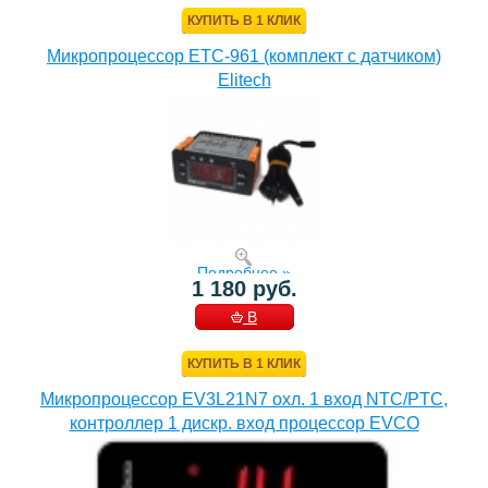
КОРЗИНУ
КУПИТЬ В 1 КЛИК
Микропроцессор ETC-961 (комплект c датчиком)
Elitech
Подробнее »
1 180 руб.
В
КОРЗИНУ
КУПИТЬ В 1 КЛИК
Микропроцессор EV3L21N7 охл. 1 вход NTC/PTC,
контроллер 1 дискр. вход процессор EVCO